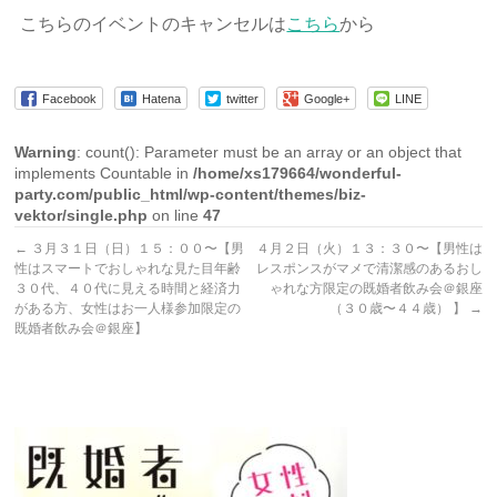
こちらのイベントのキャンセルは
こちら
から
Facebook
Hatena
twitter
Google+
LINE
Warning
: count(): Parameter must be an array or an object that
implements Countable in
/home/xs179664/wonderful-
party.com/public_html/wp-content/themes/biz-
vektor/single.php
on line
47
←
３月３１日（日）１５：００〜【男
４月２日（火）１３：３０〜【男性は
性はスマートでおしゃれな見た目年齢
レスポンスがマメで清潔感のあるおし
３０代、４０代に見える時間と経済力
ゃれな方限定の既婚者飲み会＠銀座
がある方、女性はお一人様参加限定の
（３０歳〜４４歳） 】
→
既婚者飲み会＠銀座】