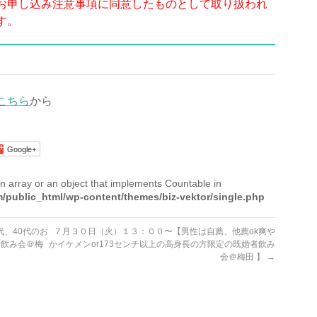
お申し込み注意事項に同意したものとして取り扱われ
す。
こちら
から
Google+
n array or an object that implements Countable in
/public_html/wp-content/themes/biz-vektor/single.php
、40代のお
７月３０日（火）１３：００〜【男性は自薦、他薦ok爽や
者飲み会＠梅
かイケメンor173センチ以上の高身長の方限定の既婚者飲み
会＠梅田 】
→