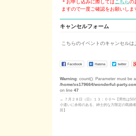
＊お申し込みに際しては
こちら
の
ますので一度ご確認をお願いしま
キャンセルフォーム
こちらのイベントのキャンセルは
Facebook
Hatena
twitter
Warning
: count(): Parameter must be a
/home/xs179664/wonderful-party.com
on line
47
←
７月２８日（日）１３：００〜【男性は50代
小遣いに余裕のある、紳士的な方限定の既婚
田】