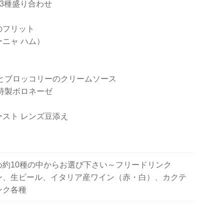
3種盛り合わせ
のフリット
ニャ ハム）
ムとブロッコリーのクリームソース
特製ボロネーゼ
スト レンズ豆添え
め約10種の中からお選び下さい～フリードリンク
ン、生ビール、イタリア産ワイン（赤・白）、カクテ
ンク各種