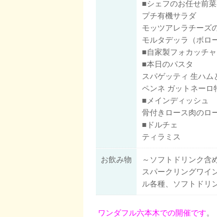
■シェフのお任せ前菜
プチ有機サラダ
モッツアレラチーズ
モルタデッラ（ボロー
■自家製フォカッチャ
■本日のパスタ
スパゲッティ 生ハ
ペンネ ガットネーロ
■メインディッシュ
骨付きロース肉のロー
■ドルチェ
ティラミス
お飲み物
～ソフトドリンク含
スパークリングワイ
ル各種、ソフトドリ
ワンダフル六本木での開催です
。