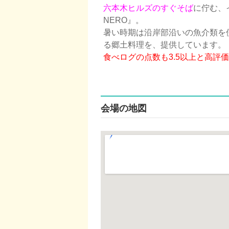
六本木ヒルズのすぐそば
に佇む、イ
NERO』。
暑い時期は沿岸部沿いの魚介類を
る郷土料理を、提供しています。
食べログの点数も3.5以上と高評価
会場の地図