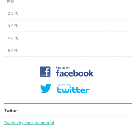
開催
２０代
３０代
４０代
５０代
Twitter
Tweets by com_wonderful