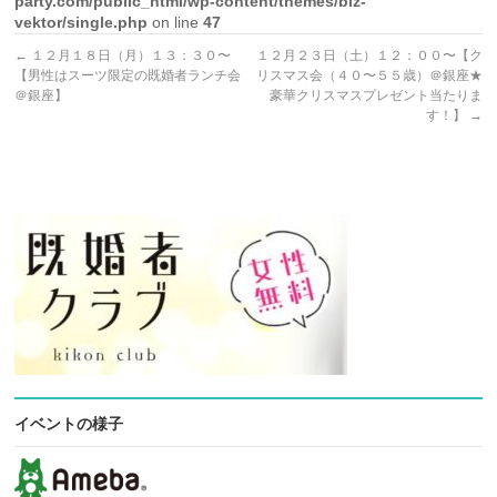
party.com/public_html/wp-content/themes/biz-
vektor/single.php
on line
47
←
１２月１８日（月）１３：３０〜
１２月２３日（土）１２：００〜【ク
【男性はスーツ限定の既婚者ランチ会
リスマス会（４０〜５５歳）＠銀座★
＠銀座】
豪華クリスマスプレゼント当たりま
す！】
→
イベントの様子