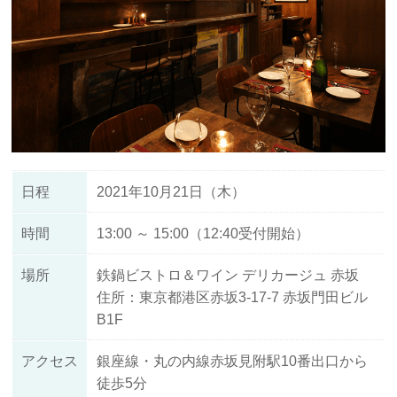
日程
2021年10月21日（木）
時間
13:00 ～ 15:00（12:40受付開始）
場所
鉄鍋ビストロ＆ワイン デリカージュ 赤坂
住所：東京都港区赤坂3-17-7 赤坂門田ビル
B1F
アクセス
銀座線・丸の内線赤坂見附駅10番出口から
徒歩5分