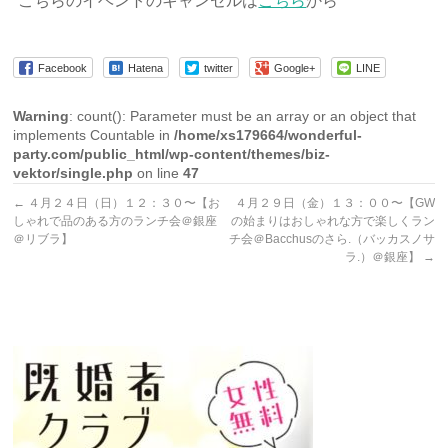
こちらのイベントのキャンセルは
こちら
から
Facebook
Hatena
twitter
Google+
LINE
Warning
: count(): Parameter must be an array or an object that
implements Countable in
/home/xs179664/wonderful-
party.com/public_html/wp-content/themes/biz-
vektor/single.php
on line
47
←
４月２４日（日）１２：３０〜【お
４月２９日（金）１３：００〜【GW
しゃれで品のある方のランチ会＠銀座
の始まりはおしゃれな方で楽しくラン
＠リブラ】
チ会＠Bacchusのさら.（バッカスノサ
ラ.）＠銀座】
→