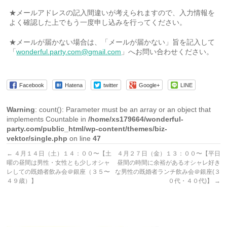
★メールアドレスの記入間違いが考えられますので、入力情報を
よく確認した上でもう一度申し込みを行ってください。
★メールが届かない場合は、「メールが届かない」旨を記入して
「
wonderful.party.com@gmail.com
」へお問い合わせください。
Facebook
Hatena
twitter
Google+
LINE
Warning
: count(): Parameter must be an array or an object that
implements Countable in
/home/xs179664/wonderful-
party.com/public_html/wp-content/themes/biz-
vektor/single.php
on line
47
←
４月１４日（土）１４：００〜【土
４月２７日（金）１３：００〜【平日
曜の昼間は男性・女性とも少しオシャ
昼間の時間に余裕があるオシャレ好き
レしての既婚者飲み会＠銀座（３５〜
な男性の既婚者ランチ飲み会＠銀座(３
４９歳）】
０代・４０代)】
→