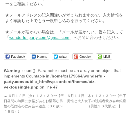
ーをご確認ください。
★メールアドレスの記入間違いが考えられますので、入力情報を
よく確認した上でもう一度申し込みを行ってください。
★メールが届かない場合は、「メールが届かない」旨を記入して
「
wonderful.party.com@gmail.com
」へお問い合わせください。
Facebook
Hatena
twitter
Google+
LINE
Warning
: count(): Parameter must be an array or an object that
implements Countable in
/home/xs179664/wonderful-
party.com/public_html/wp-content/themes/biz-
vektor/single.php
on line
47
←
６月１２日（火）１３：３０〜【平
６月１４日（木）１３：３０〜【年下
日昼間の時間に余裕があるお洒落な男
男性と大人女子の既婚者飲み会＠銀座
性の既婚者の飲み会＠銀座（３０歳〜
（男性３０代限定）】
→
４８歳）】