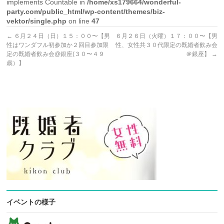
implements Countable in
/home/xs179664/wonderful-
party.com/public_html/wp-content/themes/biz-
vektor/single.php
on line
47
←
６月２４日（日）１５：００〜【男
６月２６日（火曜）１７：００〜【男
性はワンダフル初参加か２回目参加限
性、女性共３０代限定の既婚者飲み会
定の既婚者飲み会@銀座(３０〜４９
＠銀座】
→
歳）】
イベントの様子