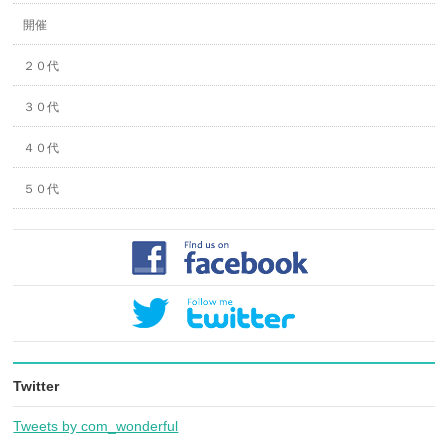
開催
２０代
３０代
４０代
５０代
Twitter
Tweets by com_wonderful