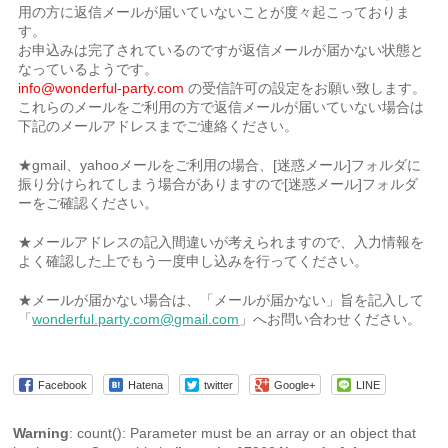
用の方に返信メールが届いていないことが度々起こっておりま
す。
お申込みは完了されているのですが返信メールが届かない状態と
なっているようです。
info@wonderful-party.com
の受信許可の設定をお願い致します。
これらのメールをご利用の方で返信メールが届いていない場合は
下記のメールアドレスまでご連絡ください。
★gmail、yahooメールをご利用の場合、[迷惑メール]フォルダに
振り分けられてしまう場合がありますので[迷惑メール]フォルダ
ーをご確認ください。
★メールアドレスの記入間違いが考えられますので、入力情報を
よく確認した上でもう一度申し込みを行ってください。
★メールが届かない場合は、「メールが届かない」旨を記入して
「
wonderful.party.com@gmail.com
」へお問い合わせください。
Facebook
Hatena
twitter
Google+
LINE
Warning
: count(): Parameter must be an array or an object that