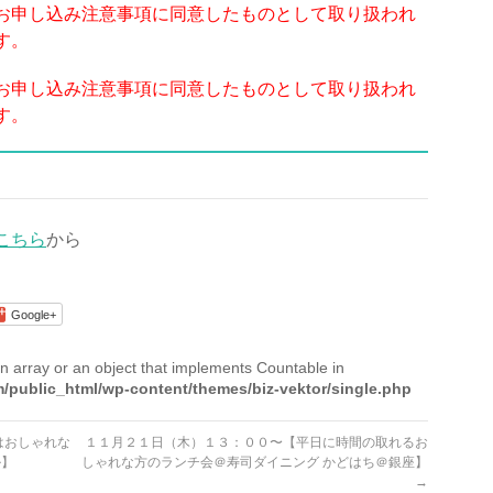
お申し込み注意事項に同意したものとして取り扱われ
す。
お申し込み注意事項に同意したものとして取り扱われ
す。
こちら
から
Google+
n array or an object that implements Countable in
/public_html/wp-content/themes/biz-vektor/single.php
はおしゃれな
１１月２１日（木）１３：００〜【平日に時間の取れるお
ル】
しゃれな方のランチ会＠寿司ダイニング かどはち＠銀座】
→