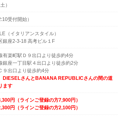
（土）
（12:10受付開始）
 STYLE（イタリアンスタイル）
座2-3-18 高考ビル１F
線有楽町駅Ｄ９出口より徒歩約4分
線銀座一丁目駅４出口より徒歩約2分
Ｃ９出口より徒歩約4分
IESELさんとBANANA REPUBLICさんの間の道
ります
8
,3
00円（ラインご登録の方7,900円）
2,300円（ラインご登録の方
2,100円）