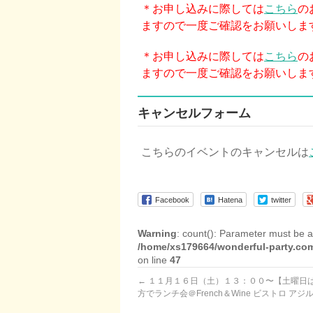
＊お申し込みに際しては
こちら
の
ますので一度ご確認をお願いしま
＊お申し込みに際しては
こちら
の
ますので一度ご確認をお願いしま
キャンセルフォーム
こちらのイベントのキャンセルは
Facebook
Hatena
twitter
Warning
: count(): Parameter must be a
/home/xs179664/wonderful-party.com
on line
47
←
１１月１６日（土）１３：００〜【土曜日
方でランチ会＠French＆Wine ビストロ アジ