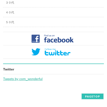
３０代
４０代
５０代
Twitter
Tweets by com_wonderful
PAGETOP