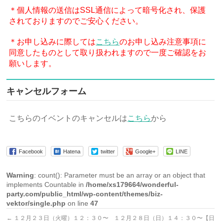
＊個人情報の送信はSSL通信によって暗号化され、保護
されておりますのでご安心ください。
＊お申し込みに際しては
こちら
のお申し込み注意事項に
同意したものとして取り扱われますので一度ご確認をお
願いします。
キャンセルフォーム
こちらのイベントのキャンセルは
こちら
から
Facebook
Hatena
twitter
Google+
LINE
Warning
: count(): Parameter must be an array or an object that
implements Countable in
/home/xs179664/wonderful-
party.com/public_html/wp-content/themes/biz-
vektor/single.php
on line
47
←
１２月２３日（火曜）１２：３０〜
１２月２８日（日）１４：３０〜【日