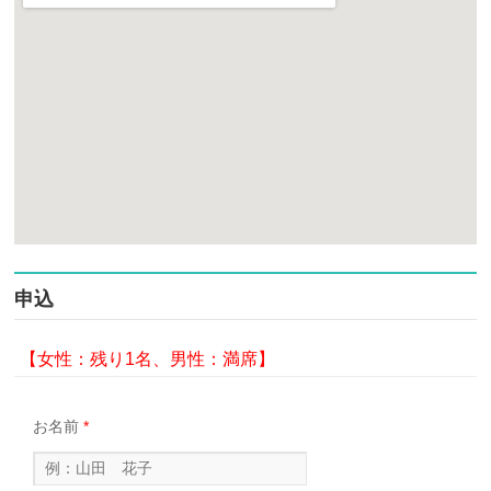
申込
【女性：残り1名、
男性：満席】
お名前
*