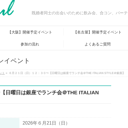
既婚者同士の出会いのために飲み会、合コン、パーテ
【大阪】開催予定イベント
【名古屋】開催予定イベント
参加の流れ
よくあるご質問
ンイベント
ント
»
６月２１日（日）１２：３０〜【日曜日は銀座でランチ会＠THE ITALIAN STYLE＠銀座】
日曜日は銀座でランチ会＠THE ITALIAN
2026年６月21日（日）