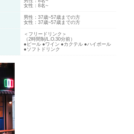
男性：8名~
女性：8名~
男性：37歳~57歳までの方
女性：37歳~57歳までの方
＜フリードリンク＞
（2時間制/L.O.30分前）
●ビール ●ワイン ●カクテル ●ハイボール
●ソフトドリンク