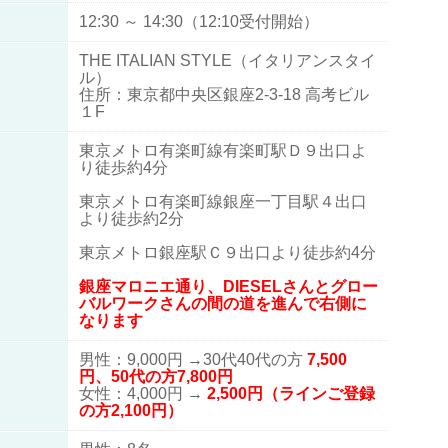
12:30 ～ 14:30（12:10受付開始）
THE ITALIAN STYLE（イタリアンスタイ
ル）
住所：東京都中央区銀座2-3-18 高考ビル
１F
東京メトロ有楽町線有楽町駅Ｄ９出口よ
り徒歩約4分
東京メトロ有楽町線銀座一丁目駅４出口
より徒歩約2分
東京メトロ銀座駅Ｃ９出口より徒歩約4分
銀座マロニエ通り、DIESELさんとグロー
バルワークさんの間の道を進んで右側に
なります
男性：9,000円 →30代40代の方
7
,
500
円、50代の方7,800円
女性：4,000円 →
2,500円（ラインご登録
の方2,100円）