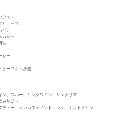
）
ッフェ＞
ダビュッフェ
ちパン
伝カレー
料理
ーター
トビーフ食べ放題
＞
イン、
スパークリングワイン、
サングリア
飲み放題＞
ブティー、
ノンカフェインドリンク、
ホットドリン