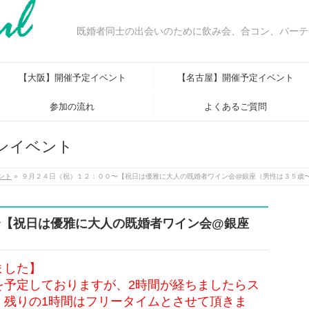
既婚者同士の出会いのために飲み会、合コン、パーテ
【大阪】開催予定イベント
【名古屋】開催予定イベント
参加の流れ
よくあるご質問
ンイベント
ント
»
９月２４日（祝）１２：００〜【祝日は優雅に大人の既婚者ワイン会@銀座（男性は３５歳
〜【祝日は優雅に大人の既婚者ワイン会@銀座
ました】
を予定しておりますが、2時間が経ちましたらス
、残りの1時間はフリータイムとさせて頂きま