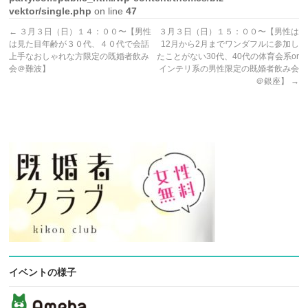
vektor/single.php
on line
47
←
３月３日（日）１４：００〜【男性
３月３日（日）１５：００〜【男性は
は見た目年齢が３０代、４０代で会話
12月から2月までワンダフルに参加し
上手なおしゃれな方限定の既婚者飲み
たことがない30代、40代の体育会系or
会＠難波】
インテリ系の男性限定の既婚者飲み会
＠銀座】
→
イベントの様子