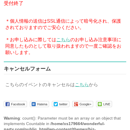
受付終了
＊個人情報の送信はSSL通信によって暗号化され、保護
されておりますのでご安心ください。
＊お申し込みに際しては
こちら
のお申し込み注意事項に
同意したものとして取り扱われますので一度ご確認をお
願いします。
キャンセルフォーム
こちらのイベントのキャンセルは
こちら
から
Facebook
Hatena
twitter
Google+
LINE
Warning
: count(): Parameter must be an array or an object that
implements Countable in
/home/xs179664/wonderful-
party.com/public_html/wp-content/themes/biz-