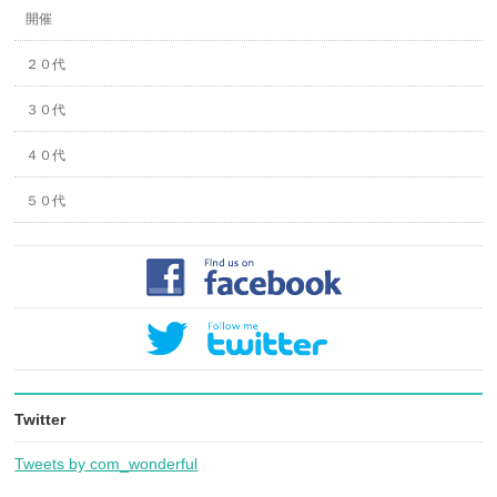
開催
２０代
３０代
４０代
５０代
Twitter
Tweets by com_wonderful