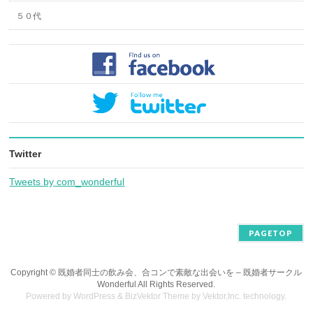
５０代
Twitter
Tweets by com_wonderful
PAGETOP
Copyright ©
既婚者同士の飲み会、合コンで素敵な出会いを – 既婚者サークル
Wonderful
All Rights Reserved.
Powered by
WordPress
&
BizVektor Theme
by
Vektor,Inc.
technology.