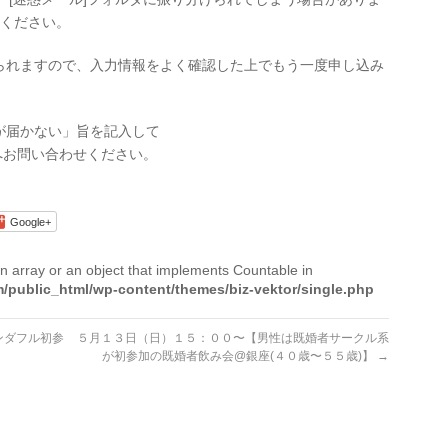
認ください。
られますので、入力情報をよく確認した上でもう一度申し込み
が届かない」旨を記入して
へお問い合わせください。
Google+
n array or an object that implements Countable in
/public_html/wp-content/themes/biz-vektor/single.php
ンダフル初参
５月１３日（日）１５：００〜【男性は既婚者サークル系
が初参加の既婚者飲み会@銀座(４０歳〜５５歳)】
→