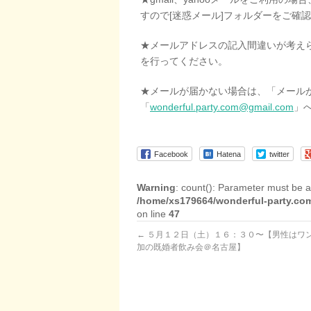
すので[迷惑メール]フォルダーをご確
★メールアドレスの記入間違いが考え
を行ってください。
★メールが届かない場合は、「メール
「
wonderful.party.com@gmail.com
」
Facebook
Hatena
twitter
Warning
: count(): Parameter must be a
/home/xs179664/wonderful-party.com
on line
47
←
５月１２日（土）１６：３０〜【男性はワ
加の既婚者飲み会＠名古屋】