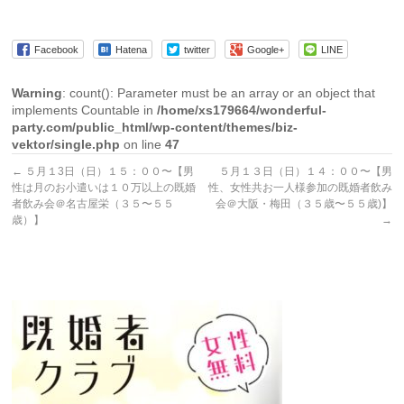
Facebook
Hatena
twitter
Google+
LINE
Warning
: count(): Parameter must be an array or an object that
implements Countable in
/home/xs179664/wonderful-
party.com/public_html/wp-content/themes/biz-
vektor/single.php
on line
47
←
５月１3日（日）１５：００〜【男
５月１３日（日）１４：００〜【男
性は月のお小遣いは１０万以上の既婚
性、女性共お一人様参加の既婚者飲み
者飲み会＠名古屋栄（３５〜５５
会＠大阪・梅田（３５歳〜５５歳)】
歳）】
→