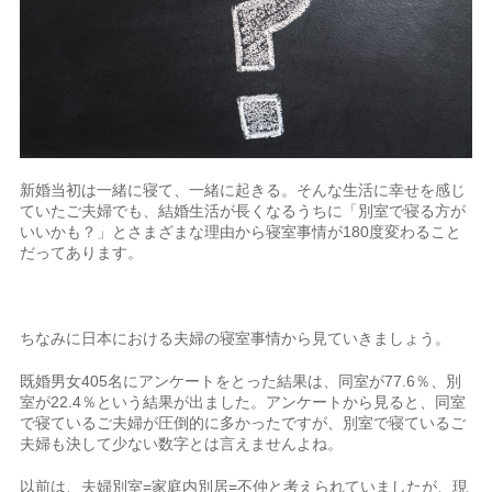
新婚当初は一緒に寝て、一緒に起きる。そんな生活に幸せを感じ
ていたご夫婦でも、結婚生活が長くなるうちに「別室で寝る方が
いいかも？」とさまざまな理由から寝室事情が180度変わること
だってあります。
ちなみに日本における夫婦の寝室事情から見ていきましょう。
既婚男女405名にアンケートをとった結果は、同室が77.6％、別
室が22.4％という結果が出ました。アンケートから見ると、同室
で寝ているご夫婦が圧倒的に多かったですが、別室で寝ているご
夫婦も決して少ない数字とは言えませんよね。
以前は、夫婦別室=家庭内別居=不仲と考えられていましたが、現