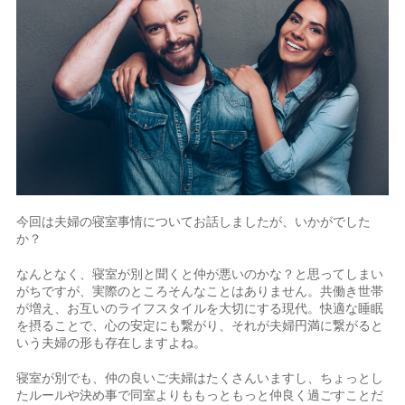
今回は夫婦の寝室事情についてお話しましたが、いかがでした
か？
なんとなく、寝室が別と聞くと仲が悪いのかな？と思ってしまい
がちですが、実際のところそんなことはありません。共働き世帯
が増え、お互いのライフスタイルを大切にする現代。快適な睡眠
を摂ることで、心の安定にも繋がり、それが夫婦円満に繋がると
いう夫婦の形も存在しますよね。
寝室が別でも、仲の良いご夫婦はたくさんいますし、ちょっとし
たルールや決め事で同室よりももっともっと仲良く過ごすことだ