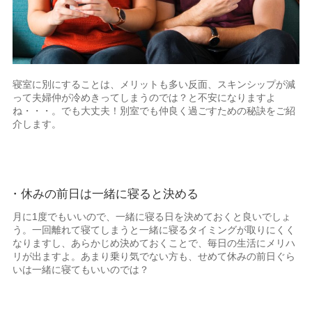
寝室に別にすることは、メリットも多い反面、スキンシップが減
って夫婦仲が冷めきってしまうのでは？と不安になりますよ
ね・・・。でも大丈夫！別室でも仲良く過ごすための秘訣をご紹
介します。
・休みの前日は一緒に寝ると決める
月に1度でもいいので、一緒に寝る日を決めておくと良いでしょ
う。一回離れて寝てしまうと一緒に寝るタイミングが取りにくく
なりますし、あらかじめ決めておくことで、毎日の生活にメリハ
リが出ますよ。あまり乗り気でない方も、せめて休みの前日ぐら
いは一緒に寝てもいいのでは？