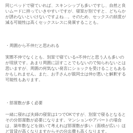
同じベッドで寝ていれば、スキンシップも多いですし、自然と良
いムードに持っていきやすいですが、寝室が別ですと、どちらか
が誘わないといけないですよね…。そのため、セックスの頻度が
減る可能性は高くセックスレスに発展することも。
・周囲から不仲だと思われる
実際不仲でなくとも、別室で寝ている=不仲だと思う人も多いの
が現状です。あまり周囲に話すことでもないので知られないとは
思いますが、周囲の何気ない発言にショックを受けることもある
かもしれません。また、お子さんが親同士は仲が悪いと解釈する
可能性もあります。
・部屋数が多く必要
一緒に寝れば夫婦の寝室は1つでOKですが、別室で寝るとなると
その分部屋数が必要になります。マンションやアパートの場合
は、築年数などを抜いて考えれば部屋数が多い（面積が広い）ほ
ど賃貸が高くなりますからその分出費も高くなります。