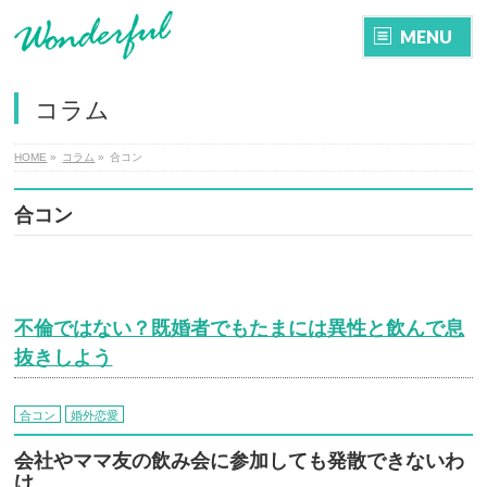
MENU
コラム
HOME
»
コラム
»
合コン
合コン
不倫ではない？既婚者でもたまには異性と飲んで息
抜きしよう
合コン
婚外恋愛
会社やママ友の飲み会に参加しても発散できないわ
け