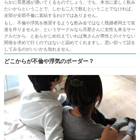
らかに罪悪感が湧いてくるものでしょう。でも、本当に楽しく飲み
たいからということで、しかも二人で飲むということでなければ、
全部が全部不倫に直結するわけではありません。
もし、不倫や浮気を推奨するような飲み会ではなく既婚者同士で友
達を作りませんか、というサークルなら旦那さんに女性も来るサー
クルだから、とあらかじめ伝えていれば奥さんが男性とのイケない
関係を求めて行くのではないと認めてくれますし、思い切って話を
してみるのがいいかも知れません。
どこからが不倫や浮気のボーダー？