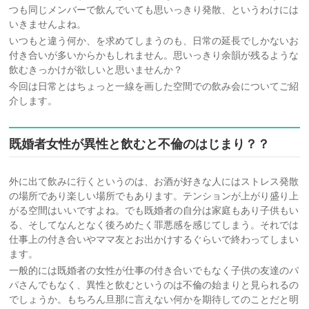
つも同じメンバーで飲んでいても思いっきり発散、というわけには
いきませんよね。
いつもと違う何か、を求めてしまうのも、日常の延長でしかないお
付き合いが多いからかもしれません。思いっきり余韻が残るような
飲むきっかけが欲しいと思いませんか？
今回は日常とはちょっと一線を画した空間での飲み会についてご紹
介します。
既婚者女性が異性と飲むと不倫のはじまり？？
外に出て飲みに行くというのは、お酒が好きな人にはストレス発散
の場所であり楽しい場所でもあります。テンションが上がり盛り上
がる空間はいいですよね。でも既婚者の自分は家庭もあり子供もい
る、そしてなんとなく後ろめたく罪悪感を感じてしまう。それでは
仕事上の付き合いやママ友とお出かけするぐらいで終わってしまい
ます。
一般的には既婚者の女性が仕事の付き合いでもなく子供の友達のパ
パさんでもなく、異性と飲むというのは不倫の始まりと見られるの
でしょうか。もちろん旦那に言えない何かを期待してのことだと明