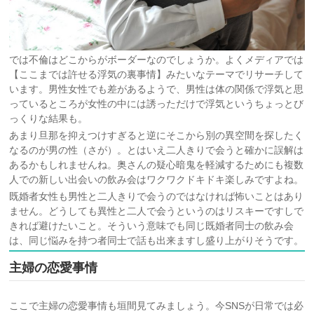
では不倫はどこからがボーダーなのでしょうか。よくメディアでは
【ここまでは許せる浮気の裏事情】みたいなテーマでリサーチして
います。男性女性でも差があるようで、男性は体の関係で浮気と思
っているところが女性の中には誘っただけで浮気というちょっとび
っくりな結果も。
あまり旦那を抑えつけすぎると逆にそこから別の異空間を探したく
なるのが男の性（さが）。とはいえ二人きりで会うと確かに誤解は
あるかもしれませんね。奥さんの疑心暗鬼を軽減するためにも複数
人での新しい出会いの飲み会はワクワクドキドキ楽しみですよね。
既婚者女性も男性と二人きりで会うのではなければ怖いことはあり
ません。どうしても異性と二人で会うというのはリスキーですしで
きれば避けたいこと。そういう意味でも同じ既婚者同士の飲み会
は、同じ悩みを持つ者同士で話も出来ますし盛り上がりそうです。
主婦の恋愛事情
ここで主婦の恋愛事情も垣間見てみましょう。今SNSが日常では必