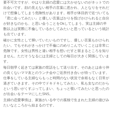
要不可欠ですが、やはり主婦の恋愛には欠かせないのがネットでの
出会いです。顔の見えない相手の言葉に惹かれ、人となりをそれだ
けで想像してしまう危険性があります。相手が体目的で近づいても
『君に会ってみたい』と優しい言葉ばかりを投げかけられると自分
が好きなのかも、と思い会うことをOkしてしまう。実は主婦の半
数以上は実際に不倫しているかしてみたいと思っているという統計
も出ています。
確かに女性として輝いていたいものですし、優しい言葉もかけられ
たい。でもそれがきっかけで不倫にのめりこんでいくことは非常に
危険です。女性は男性と違い相手を想いだすと留まるところを知り
ません。ただそうなるには主婦としての毎日が大きく関係していま
す。
毎日朝早く起きては家族の世話をして送り出す。そのあとは余り仲
の良くないママ友とのランチ会やご近所付き合いが待っています。
仕事をしている主婦ならもっと時間のない状況で余裕もなく日常が
過ぎていきます。その中でドキドキしてみたい、私も女なのだから
という思いがくすぶってしまい、ちょっと覗いてみたいと思ったの
が出会いをテーマにしたSNS。
主婦の恋愛事情は、家族がいる中での孤独で生まれた主婦の遊びみ
たいなところから始まるのです。