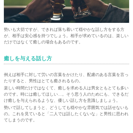
勢いも大切ですが、できれば落ち着いて穏やかな話し方をする方
が、相手は安心感を持つでしょう。相手が求めているのは、楽しい
だけではなくて癒しの場合もあるのです。
癒しを与える話し方
例えば相手に対して労いの言葉をかけたり、配慮のある言葉を言っ
たりすると、男性はとても癒されるもの。
楽しい時間だけではなくて、癒しを求める人は男女ともとても多い
のです。時には癒してほしい…。そう思う人のためにも、できるだ
け癒しを与えられるような、優しい話し方を意識しましょう。
勢いで話してしまうと、どうしても穏やかな雰囲気では話せないも
の。これを見ていると「二人では話したくないな」と男性に思われ
てしまうのです。